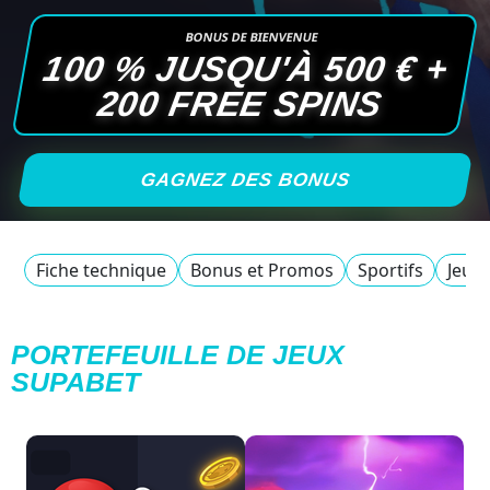
BONUS DE BIENVENUE
100 % JUSQU'À 500 € +
200 FREE SPINS
GAGNEZ DES BONUS
Fiche technique
Bonus et Promos
Sportifs
Jeux 
PORTEFEUILLE DE JEUX
SUPABET