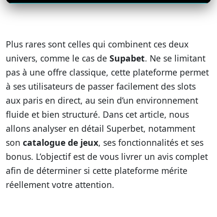
Pink Joker:
Noah
48 €
+26 €
Hold and Win
Plus rares sont celles qui combinent ces deux
univers, comme le cas de
Supabet
. Ne se limitant
pas à une offre classique, cette plateforme permet
à ses utilisateurs de passer facilement des slots
aux paris en direct, au sein d’un environnement
fluide et bien structuré. Dans cet article, nous
allons analyser en détail Superbet, notamment
son
catalogue de jeux
, ses fonctionnalités et ses
bonus. L’objectif est de vous livrer un avis complet
afin de déterminer si cette plateforme mérite
réellement votre attention.