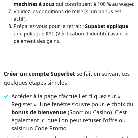
» avant de placer des mises.
Lancez un jeu : en mode démo pour s'entraîner ou
en argent réel ; pour le bonus, privilégiez les
machines à sous
qui contribuent à 100 % au wager.
Validez les conditions de mise (si un bonus est
actif).
Préparez-vous pour le retrait :
Supabet applique
une politique KYC (Vérification d'identité) avant le
paiement des gains.
Comment s’inscrire ? Le processus
étape par étape
Créer un compte Superbet
se fait en suivant ces
quelques étapes simples :
Accédez à la page d'accueil et cliquez sur «
Register ». Une fenêtre s'ouvre pour le choix du
bonus de bienvenue
(Sport ou Casino). C'est