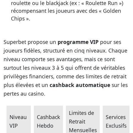
plusieurs étapes de qualification.
Challenges Live Casino
: Tournois sur la
roulette ou le blackjack (ex : « Roulette Run »)
récompensant les joueurs avec des « Golden
Chips ».
Le Programme VIP de Supabet
Superbet propose un
programme VIP
pour ses
joueurs fidèles, structuré en cinq niveaux. Chaque
niveau comporte ses avantages, mais ce sont
surtout les niveaux 3 à 5 qui offrent de véritables
privilèges financiers, comme des limites de retrait
plus élevées et un
cashback automatique
sur les
pertes au casino.
Limites de