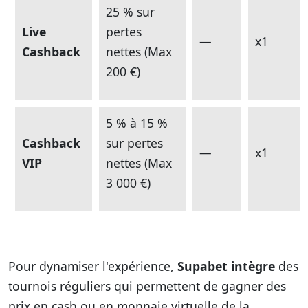
€)
(FS)
25 % sur
Live
pertes
—
x1
Cashback
nettes (Max
200 €)
5 % à 15 %
Cashback
sur pertes
—
x1
VIP
nettes (Max
3 000 €)
Les Tournois et Compétitions