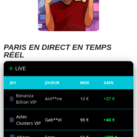
PARIS EN DIRECT EN TEMPS
RÉEL
LIVE
JEU
JOUEUR
MISE
GAIN
Masked
Fré***ic
91 €
+189 €
Treasures
Big Bamboo
Pat**ck
24 €
+41 €
Bonanza
Ant**ne
10 €
+27 €