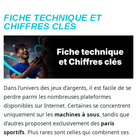
FICHE TECHNIQUE ET
CHIFFRES CLÉS
Dans l’univers des jeux d’argents, il est facile de se
perdre parmi les nombreuses plateformes
disponibles sur Internet. Certaines se concentrent
uniquement sur les
machines à sous
, tandis que