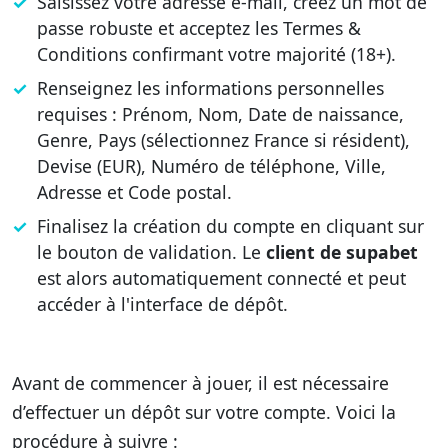
également ici que l'on peut refuser l'offre ou
saisir un Code Promo.
Saisissez votre adresse e-mail, créez un mot de
passe robuste et acceptez les Termes &
Conditions confirmant votre majorité (18+).
Renseignez les informations personnelles
requises : Prénom, Nom, Date de naissance,
Genre, Pays (sélectionnez France si résident),
Devise (EUR), Numéro de téléphone, Ville,
Adresse et Code postal.
Finalisez la création du compte en cliquant sur
le bouton de validation. Le
client de supabet
est alors automatiquement connecté et peut
accéder à l'interface de dépôt.
Comment effectuer un dépôt ?