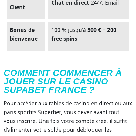
Service
Chat en direct
24/7, Email
Client
Bonus de
100 % jusqu'à
500 €
+
200
bienvenue
free spins
COMMENT COMMENCER À
JOUER SUR LE CASINO
SUPABET FRANCE ?
Pour accéder aux tables de casino en direct ou aux
paris sportifs Superbet, vous devez avant tout