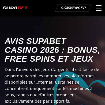
COMMENCER
AVIS SUPABET
CASINO 2026 : BONUS,
FREE SPINS ET JEUX
Dans l’univers des jeux d’argents, il est facile de
se perdre parmi les nombreuses plateformes
disponibles sur Internet. Certaines se
concentrent uniquement sur les machines à
sous, tandis que d’autres proposent
exclusivement des paris sportifs.